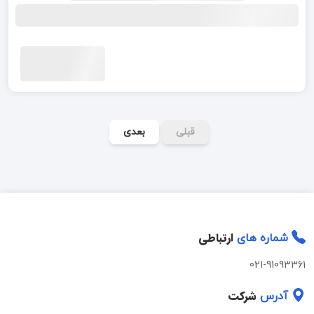
قبلی
بعدی
ارتباطی
شماره های
021-91093361
شرکت
آدرس