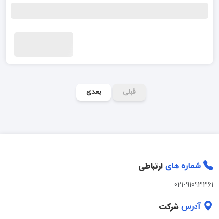
قبلی
بعدی
ارتباطی
شماره های
021-91093361
شرکت
آدرس