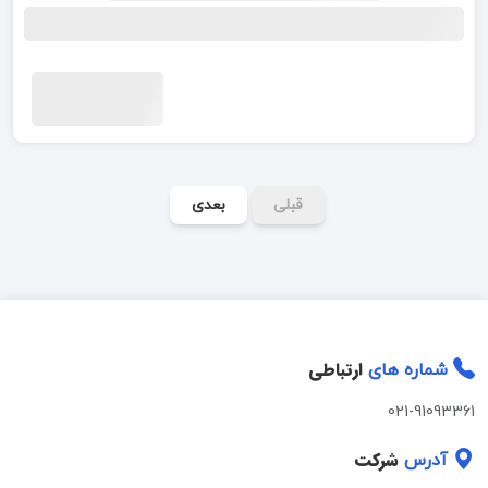
قبلی
بعدی
ارتباطی
شماره های
021-91093361
شرکت
آدرس