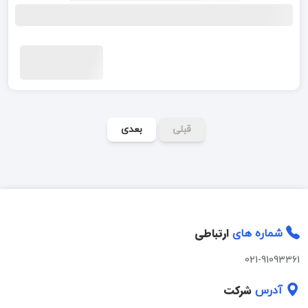
قبلی
بعدی
ارتباطی
شماره های
021-91093361
شرکت
آدرس