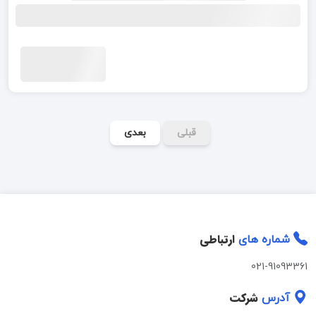
قبلی
بعدی
ارتباطی
شماره های
021-91093361
شرکت
آدرس