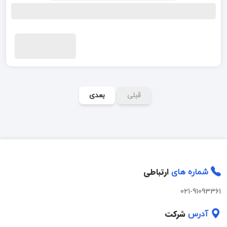
قبلی
بعدی
ارتباطی
شماره های
021-91093361
شرکت
آدرس