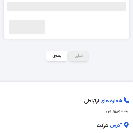
قبلی
بعدی
ارتباطی
شماره های
021-91093361
شرکت
آدرس